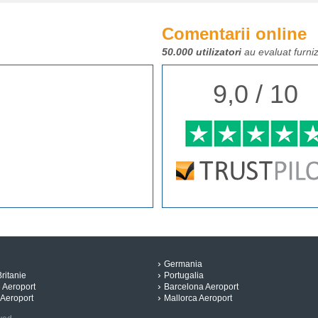
Comentarii online
50.000 utilizatori
au evaluat furniz
9,0 / 10
Germania
ritanie
Portugalia
e Aeroport
Barcelona Aeroport
Aeroport
Mallorca Aeroport