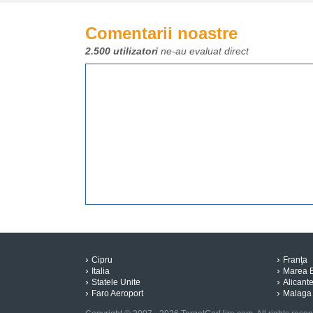
Comentarii noastre
2.500 utilizatori
ne-au evaluat direct
Cipru
Franţa
Italia
Marea B
Statele Unite
Alicant
Faro Aeroport
Malaga 