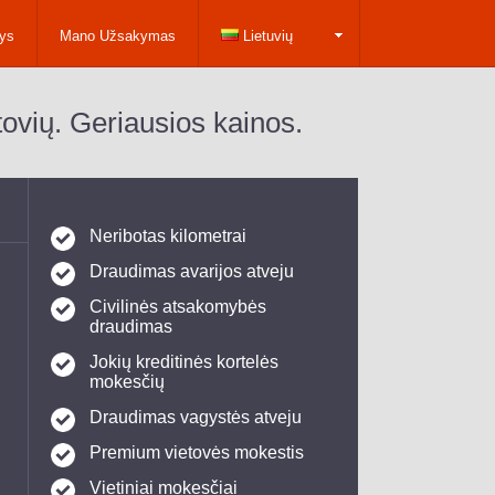
tys
Mano Užsakymas
Lietuvių
ovių. Geriausios kainos.
Neribotas kilometrai
Draudimas avarijos atveju
Civilinės atsakomybės
draudimas
Jokių kreditinės kortelės
mokesčių
Draudimas vagystės atveju
Premium vietovės mokestis
Vietiniai mokesčiai