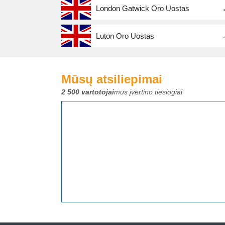
London Gatwick Oro Uostas
Luton Oro Uostas
Mūsų atsiliepimai
2 500 vartotojai
mus įvertino tiesiogiai