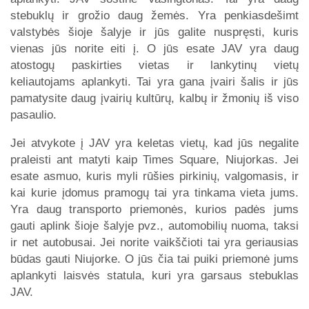
stebuklų ir grožio daug žemės. Yra penkiasdešimt
valstybės šioje šalyje ir jūs galite nuspręsti, kuris
vienas jūs norite eiti į. O jūs esate JAV yra daug
atostogų paskirties vietas ir lankytinų vietų
keliautojams aplankyti. Tai yra gana įvairi šalis ir jūs
pamatysite daug įvairių kultūrų, kalbų ir žmonių iš viso
pasaulio.
Jei atvykote į JAV yra keletas vietų, kad jūs negalite
praleisti ant matyti kaip Times Square, Niujorkas. Jei
esate asmuo, kuris myli rūšies pirkinių, valgomasis, ir
kai kurie įdomus pramogų tai yra tinkama vieta jums.
Yra daug transporto priemonės, kurios padės jums
gauti aplink šioje šalyje pvz., automobilių nuoma, taksi
ir net autobusai. Jei norite vaikščioti tai yra geriausias
būdas gauti Niujorke. O jūs čia tai puiki priemonė jums
aplankyti laisvės statula, kuri yra garsaus stebuklas
JAV.