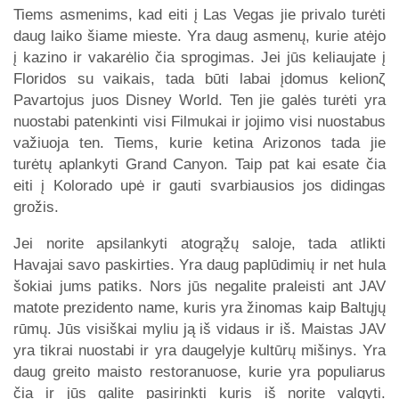
Tiems asmenims, kad eiti į Las Vegas jie privalo turėti
daug laiko šiame mieste. Yra daug asmenų, kurie atėjo
į kazino ir vakarėlio čia sprogimas. Jei jūs keliaujate į
Floridos su vaikais, tada būti labai įdomus kelionζ
Pavartojus juos Disney World. Ten jie galės turėti yra
nuostabi patenkinti visi Filmukai ir jojimo visi nuostabus
važiuoja ten. Tiems, kurie ketina Arizonos tada jie
turėtų aplankyti Grand Canyon. Taip pat kai esate čia
eiti į Kolorado upė ir gauti svarbiausios jos didingas
grožis.
Jei norite apsilankyti atogrąžų saloje, tada atlikti
Havajai savo paskirties. Yra daug paplūdimių ir net hula
šokiai jums patiks. Nors jūs negalite praleisti ant JAV
matote prezidento name, kuris yra žinomas kaip Baltųjų
rūmų. Jūs visiškai myliu ją iš vidaus ir iš. Maistas JAV
yra tikrai nuostabi ir yra daugelyje kultūrų mišinys. Yra
daug greito maisto restoranuose, kurie yra populiarus
čia ir jūs galite pasirinkti kuris iš norite valgyti.