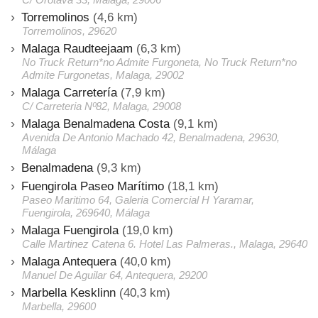
Torremolinos
(4,6 km)
Torremolinos, 29620
Malaga Raudteejaam
(6,3 km)
No Truck Return*no Admite Furgoneta, No Truck Return*no
Admite Furgonetas, Malaga, 29002
Malaga Carretería
(7,9 km)
C/ Carreteria Nº82, Malaga, 29008
Malaga Benalmadena Costa
(9,1 km)
Avenida De Antonio Machado 42, Benalmadena, 29630,
Málaga
Benalmadena
(9,3 km)
Fuengirola Paseo Marítimo
(18,1 km)
Paseo Maritimo 64, Galeria Comercial H Yaramar,
Fuengirola, 269640, Málaga
Malaga Fuengirola
(19,0 km)
Calle Martinez Catena 6. Hotel Las Palmeras., Malaga, 29640
Malaga Antequera
(40,0 km)
Manuel De Aguilar 64, Antequera, 29200
Marbella Kesklinn
(40,3 km)
Marbella, 29600