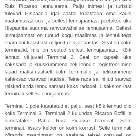
Ruiz Picasso lennujaama. Palju inimesi ja turistid
tulevad Hispaania igal aastal külastada oma kauni
vaatamisväärsusi ja sellest lennujaamast peetakse üks
Hispaania suurima rahvusvahelise lennujaama. Sellest
lennujaamast on tuntud kogu maailmas ja lennukitega
enam kui kaksteist miljonit reisijat aastas. Seal on kolm
terminalid, mis on seotud sellest lennujaamast. Kõik
lennud väljuvad Terminal 3. Seal on täpselt üks
kakssada ja kuuskümmend neli lennule registreerimise
lauad maksimaalselt kolm terminalid ja nelikümmend
kaheksad väravad laudise. Teine rada sai hiljuti saavad
reisijad anda lennujaamast kaks radadel. Lisaks on last
terminali selles lennujaamas.
Terminal 1 pole kasutatud et palju, sest kõik lennud olid
kolis Terminal 3. Terminali 2 kujundas Ricardo Bofill ja
nimetatakse Pablo Ruiz Picasso terminal. Selle
terminali, lisaks kelder on kolm korrust. Selle terminali
põranda maapinnast on saabute teisel korrusel on