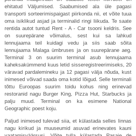
ehitatud Väljumised. Saabumised ala üle pagasi
transporti sorteerimispaigast piirkonda nii, et võite tuua
oma isiklikud asjad ja terminalid ringi liikuda. Te saate
rentida autot tuntud Rent - A - Car tsooni keldris. See
on suurepärane võimalus, sest kui sa lahkud
lennujaama teil kuidagi vedu ja siis saab sõita
lennujaama Malaga ümbruses ja on suurepärane aeg.
Terminal 3 on suurim terminal asub lennujaama
kaheksakümmend kuus letid sisseregistreerimiseks, 20
väravad pardalemineku ja 12 pagasi välja nõuda, kust
inimesed võivad saada oma kotid lõigud. Selle terminali
tõttu Euroopas suurim toidu kohus ning erinevad
restoranid nagu Burger King, Pizza Hut, Starbucks ja
palju muud. Terminal on ka esimene National
Geographic poest koju.
Paljud inimesed tulevad siia, et külastada selles linnas
nagu kirikud ja muuseumid asuvad erinevates kauni
vaatamisväärsusi. Võite tulla külastada Pasaje de