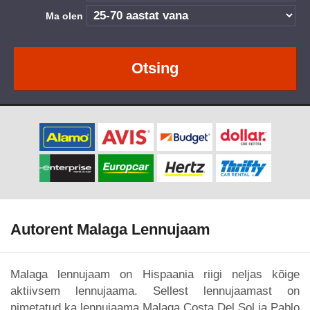
Ma olen
Otsing
Autorent Malaga Lennujaam
Malaga lennujaam on Hispaania riigi neljas kõige
aktiivsem lennujaama. Sellest lennujaamast on
nimetatud ka lennujaama Malaga Costa Del Sol ja Pablo