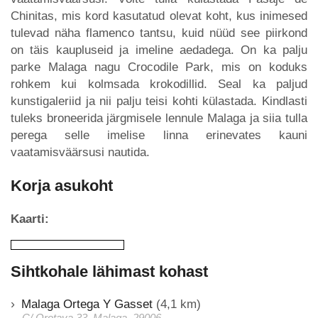
Chinitas, mis kord kasutatud olevat koht, kus inimesed
tulevad näha flamenco tantsu, kuid nüüd see piirkond
on täis kaupluseid ja imeline aedadega. On ka palju
parke Malaga nagu Crocodile Park, mis on koduks
rohkem kui kolmsada krokodillid. Seal ka paljud
kunstigaleriid ja nii palju teisi kohti külastada. Kindlasti
tuleks broneerida järgmisele lennule Malaga ja siia tulla
perega selle imelise linna erinevates kauni
vaatamisväärsusi nautida.
Korja asukoht
Kaarti:
Sihtkohale lähimast kohast
Malaga Ortega Y Gasset
(4,1 km)
C/ Orotava 33, Malaga, 29006