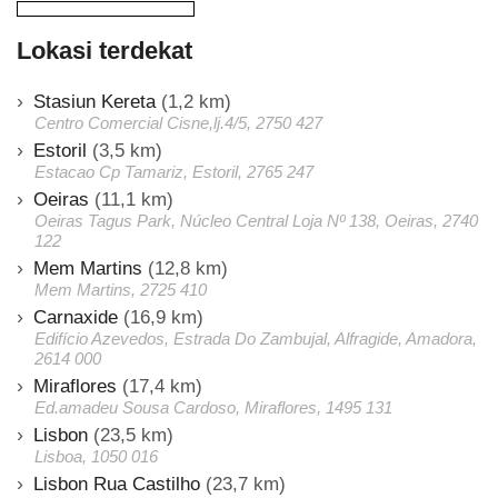
Lokasi terdekat
Stasiun Kereta
(1,2 km)
Centro Comercial Cisne,lj.4/5, 2750 427
Estoril
(3,5 km)
Estacao Cp Tamariz, Estoril, 2765 247
Oeiras
(11,1 km)
Oeiras Tagus Park, Núcleo Central Loja Nº 138, Oeiras, 2740
122
Mem Martins
(12,8 km)
Mem Martins, 2725 410
Carnaxide
(16,9 km)
Edifício Azevedos, Estrada Do Zambujal, Alfragide, Amadora,
2614 000
Miraflores
(17,4 km)
Ed.amadeu Sousa Cardoso, Miraflores, 1495 131
Lisbon
(23,5 km)
Lisboa, 1050 016
Lisbon Rua Castilho
(23,7 km)