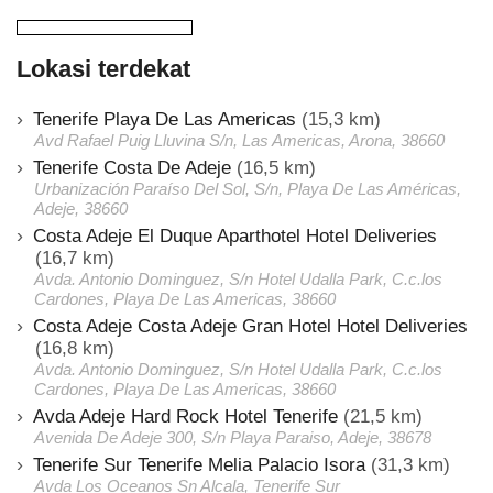
Lokasi terdekat
Tenerife Playa De Las Americas
(15,3 km)
Avd Rafael Puig Lluvina S/n, Las Americas, Arona, 38660
Tenerife Costa De Adeje
(16,5 km)
Urbanización Paraíso Del Sol, S/n, Playa De Las Américas,
Adeje, 38660
Costa Adeje El Duque Aparthotel Hotel Deliveries
(16,7 km)
Avda. Antonio Dominguez, S/n Hotel Udalla Park, C.c.los
Cardones, Playa De Las Americas, 38660
Costa Adeje Costa Adeje Gran Hotel Hotel Deliveries
(16,8 km)
Avda. Antonio Dominguez, S/n Hotel Udalla Park, C.c.los
Cardones, Playa De Las Americas, 38660
Avda Adeje Hard Rock Hotel Tenerife
(21,5 km)
Avenida De Adeje 300, S/n Playa Paraiso, Adeje, 38678
Tenerife Sur Tenerife Melia Palacio Isora
(31,3 km)
Avda Los Oceanos Sn Alcala, Tenerife Sur