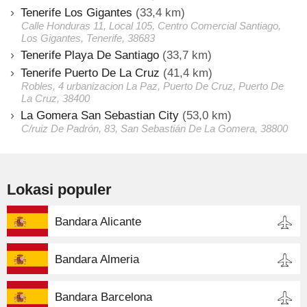
Tenerife Los Gigantes
(33,4 km)
Calle Honduras 11, Local 105, Centro Comercial Santiago,
Los Gigantes, Tenerife, 38683
Tenerife Playa De Santiago
(33,7 km)
Tenerife Puerto De La Cruz
(41,4 km)
Robles, 4 urbanizacion La Paz, Puerto De Cruz, Puerto De
La Cruz, 38400
La Gomera San Sebastian City
(53,0 km)
C/ruiz De Padrón, 83, San Sebastián De La Gomera, 38800
Lokasi populer
Bandara Alicante
Bandara Almeria
Bandara Barcelona