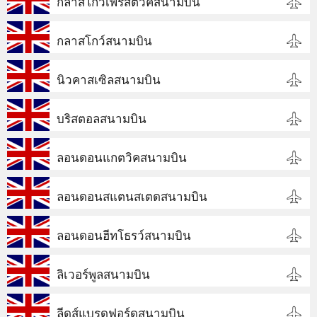
กลาสโกว์เพรสต์วิคสนามบิน
กลาสโกว์สนามบิน
นิวคาสเซิลสนามบิน
บริสตอลสนามบิน
ลอนดอนแกตวิคสนามบิน
ลอนดอนสแตนสเตดสนามบิน
ลอนดอนฮีทโธรว์สนามบิน
ลิเวอร์พูลสนามบิน
ลีดส์แบรดฟอร์ดสนามบิน