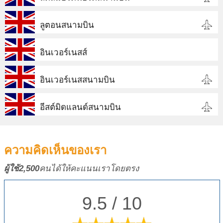
ลูตอนสนามบิน
อินเวอร์เนสส์
อินเวอร์เนสสนามบิน
อีสต์มิดแลนด์สนามบิน
ความคิดเห็นของเรา
ผู้ใช้2,500
คนได้ให้คะแนนเราโดยตรง
9.5 / 10