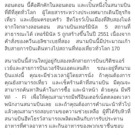
ลอนดอน นี้คือคึกคักในลอนดอน และเป็นหนึ่งในสนามบิน
ที่ดีที่สุดทั่วโลก ผู้โดยสารระหว่างประเทศมากเดินปีธุรกิจ
เที่ยว และเยี่ยมครอบครัว ฮีทโธรว์เป็นเมืองที่สิบสองไมล์
จากใจกลางลอนดอน สนามบินเทอร์มินัล 5 สถานที่
สาธารณะได้ เทอร์มินัล 5 ถูกสร้างขึ้นในปี 2551 เนื่องจาก
คำสั่งของควีนเอลิซาเบธที่สอง สนามบินนี้มีประมาณเก้า
สิบสายการบินเดินทางไปสถานที่ท่องเที่ยวทั่วโลก 170
สนามบินนี้ส่วนใหญ่อยู่กับสองหลักสายการบินบริติชแอร์
เวย์และสายการบินเวอร์จินแอตแลนติก ขณะอยู่ที่สนาม
บินแห่งนี้ คุณจะมีช่วงเวลาผู้โดยสารนั่ง ถ้าคุณต้องการ
คุณยังสามารถเที่ยว และเช็คร้านค้าที่สนามบิน มีคุณจะ
สามารถค้นหาสินค้าในการซื้อ และนำหน้า ด้วยคุณ มีฟรี
Wi - Fi เพื่อให้คุณสามารถมีฟรีอินเตอร์เน็ตตลอดเวลา
พนักงานสนามบินเลย และถ้าคุณต้องการคำแนะนำทั่วไป
แล้วคุณสามารถสอบถามขอความช่วยเหลือ ผู้ที่ได้รับหิวที่
สนามบินฮีทโธรว์สามารถเพลิดเพลินกับการรับประทาน
อาหารที่ศาลอาหาร และกินอาหารของพวกเขาชื่นชอบ