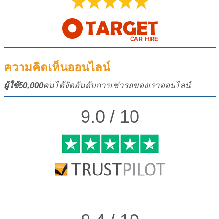
ความคิดเห็นออนไลน์
ผู้ใช้50,000
คนได้จัดอันดับการเช่ารถของเราออนไลน์
9.0 / 10